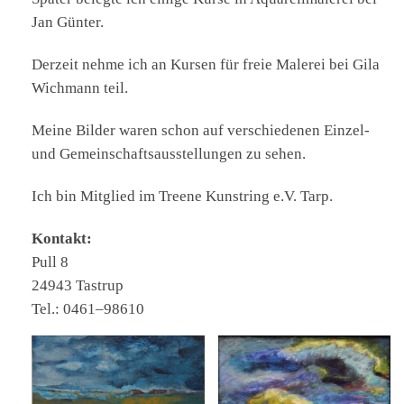
Jan Günter.
Der­zeit neh­me ich an Kur­sen für freie Male­rei bei Gila
Wich­mann teil.
Mei­ne Bil­der waren schon auf ver­schie­de­nen Ein­zel-
und Gemein­schafts­aus­stel­lun­gen zu sehen.
Ich bin Mit­glied im Tree­ne Kunst­ring e.V. Tarp.
Kon­takt:
Pull 8
24943 Tastrup
Tel.: 0461–98610