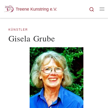
Zum Inhalt springen
Search
Treene Kunstring e.V.
Me
KÜNSTLER
Gise­la Grube