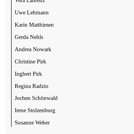
Vera Lab­renz
Uwe Leh­mann
Karin Mat­thie­sen
Ger­da Nehls
Andrea Nowark
Chris­ti­ne Pirk
Ing­bert Pirk
Regi­na Radzio
Jochen Schön­wald
Ire­ne Stolzenburg
Susan­ne Weber