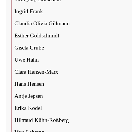
Ingrid Frank
Clau­dia Oli­via Gillmann
Esther Gold­schmidt
Gise­la Grube
Uwe Hahn
Cla­ra Hansen-Marx
Hans Hen­sen
Ant­je Jepsen
Eri­ka Ködel
Hil­traud Kühn-Roßberg