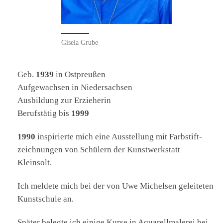
Gise­la Grube
Geb.
1939
in Ost­preu­ßen
Auf­ge­wach­sen in Nie­der­sach­sen
Aus­bil­dung zur Erzie­he­rin
Berufs­tä­tig bis
1999
1990
inspi­rier­te mich eine Aus­stel­lung mit Farb­stift­
zeich­nun­gen von Schü­lern der Kunst­werk­statt
Kleinsolt.
Ich mel­de­te mich bei der von Uwe Michel­sen gelei­te­ten
Kunst­schu­le an.
Spä­ter beleg­te ich eini­ge Kur­se in Aqua­rell­ma­le­rei bei